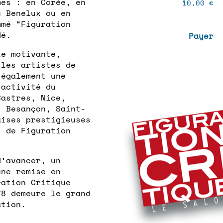
mes : en Corée, en
10,00
€
u Benelux ou en
mmé “Figuration
dé.
Payer
le motivante,
 les artistes de
 également une
’activité du
Castres, Nice,
, Besançon, Saint-
aises prestigieuses
s de Figuration
d’avancer, un
une remise en
ration Critique
78 demeure le grand
ation.