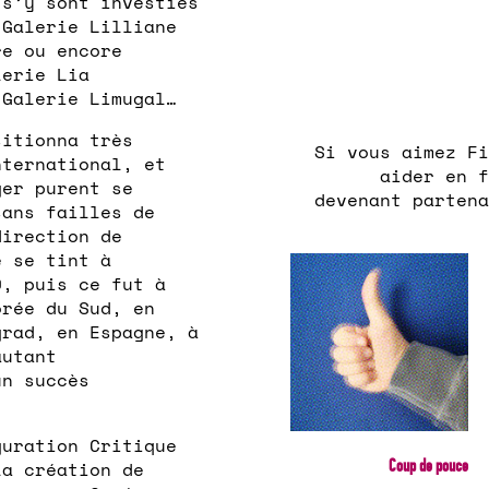
 s’y sont investies
 Galerie Lilliane
re ou encore
lerie Lia
 Galerie Limugal…
sitionna très
Si vous aimez Fi
nternational, et
aider en f
ger purent se
devenant partena
sans failles de
direction de
e se tint à
9, puis ce fut à
orée du Sud, en
grad, en Espagne, à
autant
un succès
guration Critique
Coup de pouce
la création de