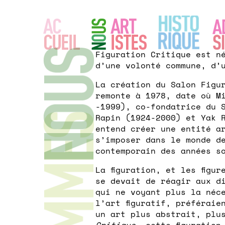
Figuration Critique est n
d’une volonté commune, d’u
La création du Salon Figu
remonte à 1978, date où M
-1999), co-fondatrice du 
Rapin (1924-2000) et Yak 
entend créer une entité a
s’imposer dans le monde d
contemporain des années s
La figuration, et les figur
se devait de réagir aux di
qui ne voyant plus la néc
l’art figuratif, préféraie
un art plus abstrait, plu
Critique
, cette figuration