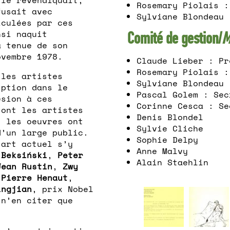
Rosemary Piolais :
fusait avec
Sylviane Blondeau 
iculées par ces
nsi naquit
Comité de gestion/
M
a tenue de son
ovembre 1978.
Claude Lieber : Pr
Rosemary Piolais :
 les artistes
Sylviane Blondeau 
iption dans le
Pascal Golem : Sec
ésion à ces
Corinne Cesca : Se
sont les artistes
Denis Blondel
t les oeuvres ont
Sylvie Cliche
d’un large public.
Sophie Delpy
’art actuel s’y
Anne Malvy
 Beksiński
,
Peter
Alain Staehlin
Jean Rustin
,
Zwy
-Pierre Henaut
,
ingjian
, prix Nobel
 n’en citer que