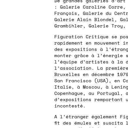
De grandes galeries d’art
: Galerie Caroline Corre,
François, Galerie du Cent
Galerie Alain Blondel, Ga
Grambihler, Galerie Troy,
Figuration Critique se po
rapidement en mouvement i
des expositions à l’étran
monter grâce à l’énergie 
l’équipe d’artistes à la 
l’association. La premièr
Bruxelles en décembre 197
San Francisco (USA), en C
Italie, à Moscou, à Lenin
Copenhague, au Portugal, 
d’expositions remportant 
incontesté.
A l’étranger également Fi
fit des émules et suscita 