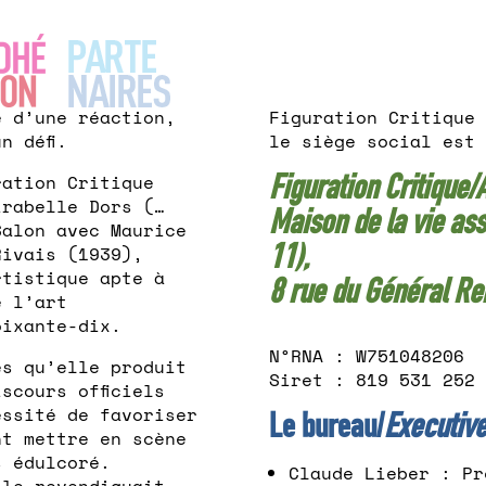
é d’une réaction,
Figuration Critique 
n défi.
le siège social est 
Figuration Critique/
ration Critique
irabelle Dors (…
Maison de la vie as
Salon avec Maurice
11),
Rivais (1939),
rtistique apte à
8 rue du Général Re
e l’art
oixante-dix.
N°RNA : W751048206
es qu’elle produit
Siret : 819 531 252 
scours officiels
essité de favoriser
Le bureau/
Executiv
nt mettre en scène
s édulcoré.
Claude Lieber : Pr
 le revendiquait,