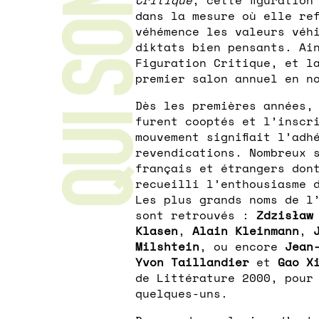
dans la mesure où elle re
véhémence les valeurs véh
diktats bien pensants. Ai
Figuration Critique, et l
premier salon annuel en n
Dès les premières années,
furent cooptés et l’inscr
mouvement signifiait l’adh
revendications. Nombreux 
français et étrangers don
recueilli l’enthousiasme 
Les plus grands noms de l
sont retrouvés :
Zdzisław
Klasen
,
Alain Kleinmann
,
Milshtein
, ou encore
Jean
Yvon Taillandier
et
Gao X
de Littérature 2000, pour
quelques-uns.