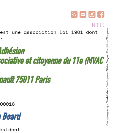
NOUS
Wordpress
est une association loi 1901 dont
:
- Propulsé par
Adhésion
sociative et citoyenne du 11e (MVAC
Silvère Chagnot
- Développement
nault 75011 Paris
Claude Lieber
00016
Conception graphique
e Board
ésident