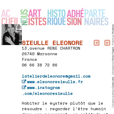
Wordpress
- Propulsé par
SIEULLE ELEONORE
13,avenue RENE CHARTRON
Silvère Chagnot
26740 Marsanne
France
- Développement
06 66 38 72 86
latelierdeleonore@gmail.com
Claude Lieber
www
.eleonoresieulle
.fr
www
.instagram
Conception graphique
.com/eleonoresieulle
Habiter le mystère plutôt que le
résoudre : regarder l’être humain