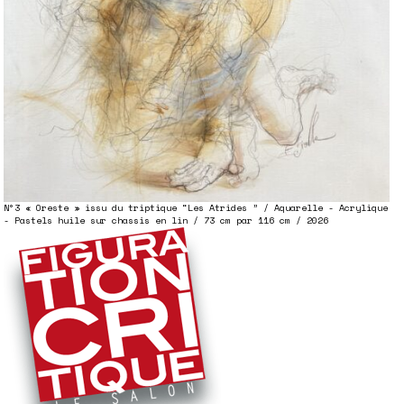
N°3 « Oreste » issu du triptique “Les Atrides ” / Aquarelle - Acrylique
- Pastels huile sur chassis en lin / 73 cm par 116 cm / 2026