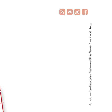
Wordpress
- Propulsé par
Silvère Chagnot
- Développement
Claude Lieber
Conception graphique