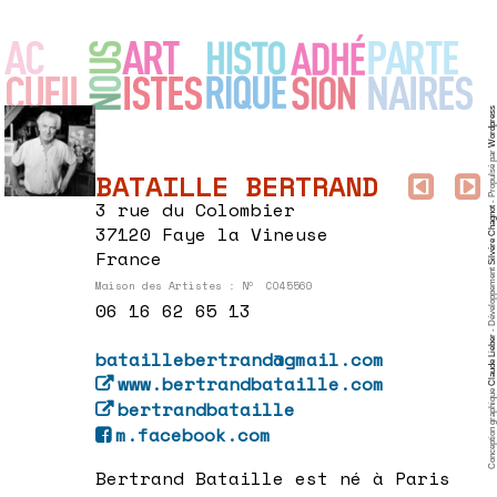
Wordpress
- Propulsé par
BATAILLE BERTRAND
3 rue du Colombier
Silvère Chagnot
37120 Faye la Vineuse
France
- Développement
o
Maison des Artistes : N
CO45560
06 16 62 65 13
Claude Lieber
bataillebertrand@gmail.com
www
.bertrandbataille
.com
Conception graphique
bertrandbataille
m
.facebook
.com
Bertrand Bataille est né à Paris